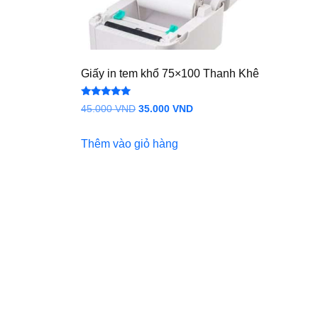
Giấy in tem khổ 75×100 Thanh Khê
Được xếp
Giá
Giá
45.000
VND
35.000
VND
hạng
5.00
gốc
hiện
5 sao
Thêm vào giỏ hàng
là:
tại
45.000 VND.
là:
35.000 VND.