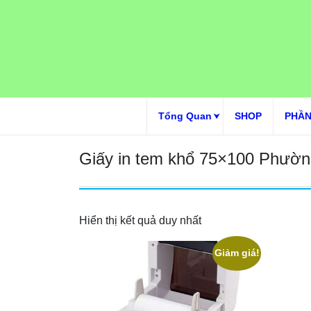
Skip
to
content
Tổng Quan
SHOP
PHẦN
Giấy in tem khổ 75×100 Phườ
Hiển thị kết quả duy nhất
Giảm giá!