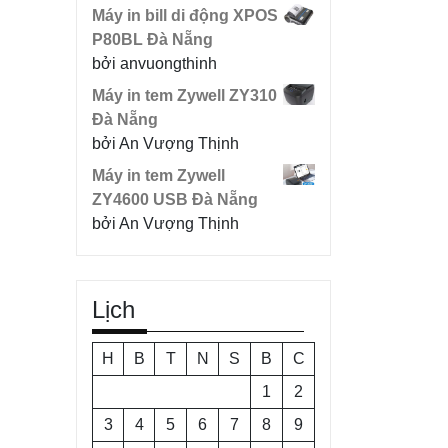
Máy in bill di động XPOS
P80BL Đà Nẵng
bởi anvuongthinh
Máy in tem Zywell ZY310
Đà Nẵng
bởi An Vượng Thịnh
Máy in tem Zywell
ZY4600 USB Đà Nẵng
bởi An Vượng Thịnh
Lịch
H
B
T
N
S
B
C
1
2
3
4
5
6
7
8
9