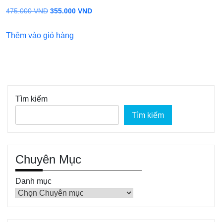
Giá
Giá
475.000
VND
355.000
VND
gốc
hiện
Thêm vào giỏ hàng
là:
tại
475.000 VND.
là:
355.000 VND.
Tìm kiếm
Tìm kiếm
Chuyên Mục
Danh mục