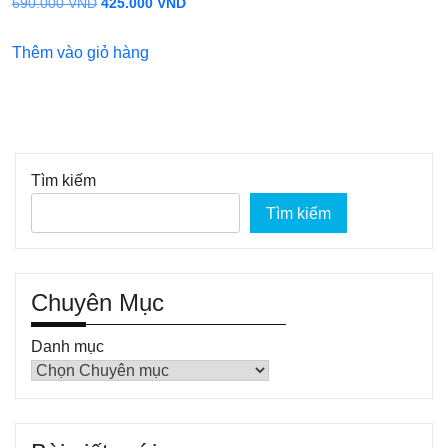
Giá
Giá
690.000
VND
425.000
VND
gốc
hiện
Thêm vào giỏ hàng
là:
tại
690.000 VND.
là:
425.000 VND.
Tìm kiếm
Tìm kiếm
Chuyên Mục
Danh mục