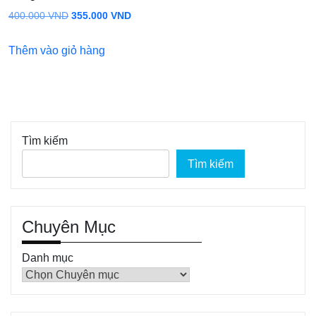
Giá
Giá
400.000
VND
355.000
VND
gốc
hiện
Thêm vào giỏ hàng
là:
tại
400.000 VND.
là:
355.000 VND.
Tìm kiếm
Tìm kiếm
Chuyên Mục
Danh mục