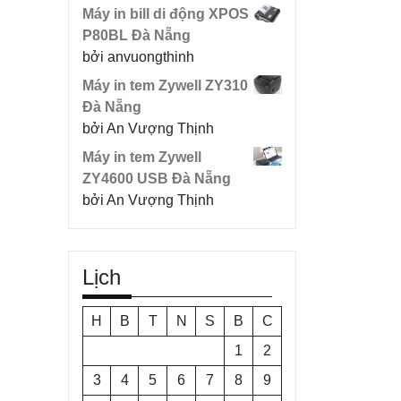
Máy in bill di động XPOS
P80BL Đà Nẵng
bởi anvuongthinh
Máy in tem Zywell ZY310
Đà Nẵng
bởi An Vượng Thịnh
Máy in tem Zywell
ZY4600 USB Đà Nẵng
bởi An Vượng Thịnh
Lịch
H
B
T
N
S
B
C
1
2
3
4
5
6
7
8
9