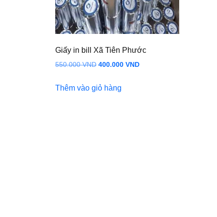
Giấy in bill Xã Tiên Phước
Giá
Giá
550.000
VND
400.000
VND
gốc
hiện
Thêm vào giỏ hàng
là:
tại
550.000 VND.
là:
400.000 VND.