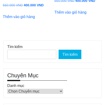
Giá
Giá
550.000
VND
400.000
VND
Giá
Giá
550.000
VND
400.000
VND
gốc
hiện
gốc
hiện
Thêm vào giỏ hàng
là:
tại
Thêm vào giỏ hàng
là:
tại
550.000 VND.
là:
550.000 VND.
là:
400.0
400.000 VND.
Tìm kiếm
Tìm kiếm
Chuyên Mục
Danh mục