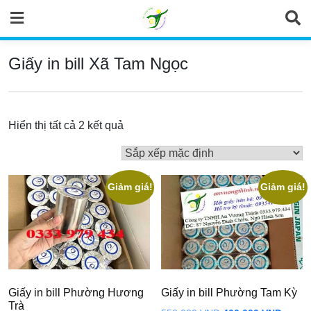
Skip
to
content
Giấy in bill Xã Tam Ngọc
Hiển thị tất cả 2 kết quả
Giảm giá!
Giảm giá!
Giấy in bill Phường Hương
Giấy in bill Phường Tam Kỳ
Trà