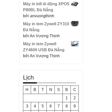
Máy in bill di động XPOS
P80BL Đà Nẵng
bởi anvuongthinh
Máy in tem Zywell ZY310
Đà Nẵng
bởi An Vượng Thịnh
Máy in tem Zywell
ZY4600 USB Đà Nẵng
bởi An Vượng Thịnh
Lịch
H
B
T
N
S
B
C
1
2
3
4
5
6
7
8
9