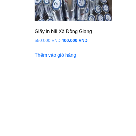
Giấy in bill Xã Đông Giang
Giá
Giá
550.000
VND
400.000
VND
gốc
hiện
Thêm vào giỏ hàng
là:
tại
550.000 VND.
là:
400.000 VND.