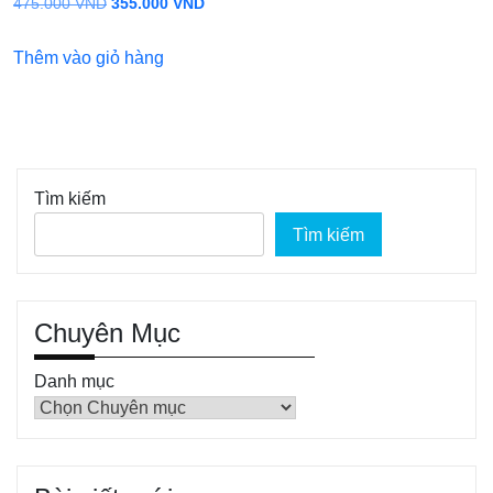
Giá
Giá
475.000
VND
355.000
VND
gốc
hiện
Thêm vào giỏ hàng
là:
tại
475.000 VND.
là:
355.000 VND.
Tìm kiếm
Tìm kiếm
Chuyên Mục
Danh mục