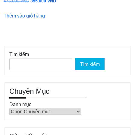
Giá
Giá
475.000
VND
355.000
VND
gốc
hiện
Thêm vào giỏ hàng
là:
tại
475.000 VND.
là:
355.000 VND.
Tìm kiếm
Tìm kiếm
Chuyên Mục
Danh mục