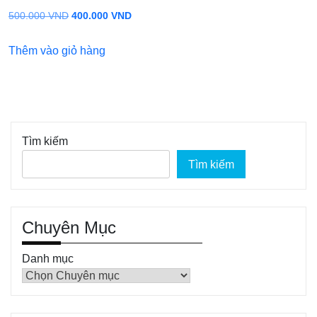
Giá
Giá
500.000
VND
400.000
VND
gốc
hiện
Thêm vào giỏ hàng
là:
tại
500.000 VND.
là:
400.000 VND.
Tìm kiếm
Tìm kiếm
Chuyên Mục
Danh mục