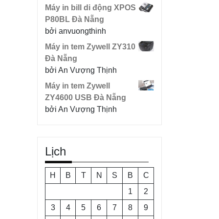
Máy in bill di động XPOS
P80BL Đà Nẵng
bởi anvuongthinh
Máy in tem Zywell ZY310
Đà Nẵng
bởi An Vượng Thịnh
Máy in tem Zywell
ZY4600 USB Đà Nẵng
bởi An Vượng Thịnh
Lịch
H
B
T
N
S
B
C
1
2
3
4
5
6
7
8
9