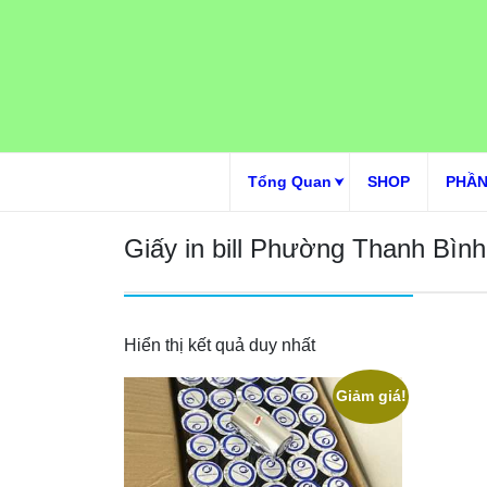
Skip
to
content
Tổng Quan
SHOP
PHẦN
Giấy in bill Phường Thanh Bình
Hiển thị kết quả duy nhất
Giảm giá!