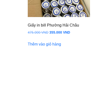
Giấy in bill Phường Hải Châu
Giá
Giá
475.000
VND
355.000
VND
gốc
hiện
Thêm vào giỏ hàng
là:
tại
475.000 VND.
là:
355.000 VND.