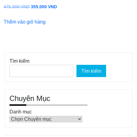
Giá
Giá
475.000
VND
355.000
VND
gốc
hiện
Thêm vào giỏ hàng
là:
tại
475.000 VND.
là:
355.000 VND.
Tìm kiếm
Tìm kiếm
Chuyên Mục
Danh mục