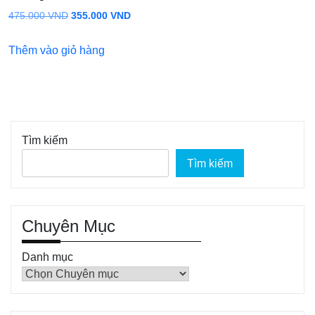
Giá
Giá
475.000
VND
355.000
VND
gốc
hiện
Thêm vào giỏ hàng
là:
tại
475.000 VND.
là:
355.000 VND.
Tìm kiếm
Tìm kiếm
Chuyên Mục
Danh mục