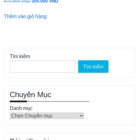
Giá
Giá
475.000
VND
355.000
VND
gốc
hiện
Thêm vào giỏ hàng
là:
tại
475.000 VND.
là:
355.000 VND.
Tìm kiếm
Tìm kiếm
Chuyên Mục
Danh mục