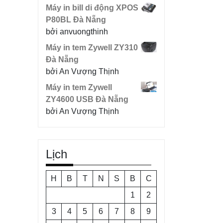
Máy in bill di động XPOS
P80BL Đà Nẵng
bởi anvuongthinh
Máy in tem Zywell ZY310
Đà Nẵng
bởi An Vượng Thịnh
Máy in tem Zywell
ZY4600 USB Đà Nẵng
bởi An Vượng Thịnh
Lịch
H
B
T
N
S
B
C
1
2
3
4
5
6
7
8
9