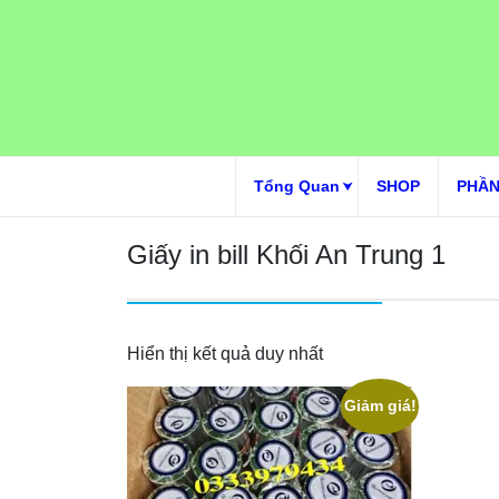
Skip
to
content
Tổng Quan
SHOP
PHẦN
Giấy in bill Khối An Trung 1
Hiển thị kết quả duy nhất
Giảm giá!