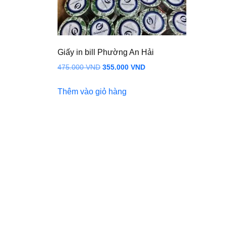
Giấy in bill Phường An Hải
Giá
Giá
475.000
VND
355.000
VND
gốc
hiện
Thêm vào giỏ hàng
là:
tại
475.000 VND.
là:
355.000 VND.