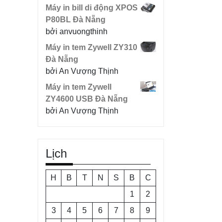
Máy in bill di động XPOS
P80BL Đà Nẵng
bởi anvuongthinh
Máy in tem Zywell ZY310
Đà Nẵng
bởi An Vượng Thịnh
Máy in tem Zywell
ZY4600 USB Đà Nẵng
bởi An Vượng Thịnh
Lịch
H
B
T
N
S
B
C
1
2
3
4
5
6
7
8
9