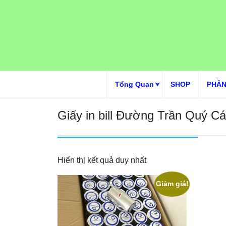
Skip
to
content
Tổng Quan
SHOP
PHẦN
Giấy in bill Đường Trần Quý C
Hiển thị kết quả duy nhất
Giảm giá!