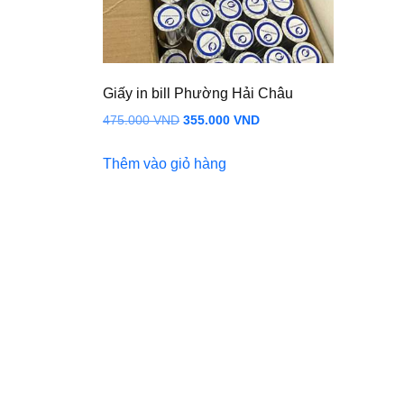
Giấy in bill Phường Hải Châu
Giá
Giá
475.000
VND
355.000
VND
gốc
hiện
Thêm vào giỏ hàng
là:
tại
475.000 VND.
là:
355.000 VND.