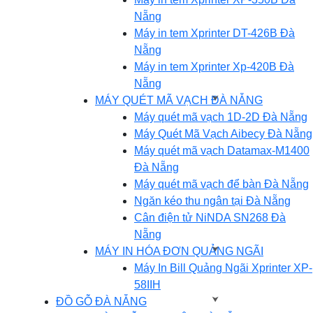
Nẵng
Máy in tem Xprinter DT-426B Đà
Nẵng
Máy in tem Xprinter Xp-420B Đà
Nẵng
MÁY QUÉT MÃ VẠCH ĐÀ NẴNG
Máy quét mã vạch 1D-2D Đà Nẵng
Máy Quét Mã Vạch Aibecy Đà Nẵng
Máy quét mã vạch Datamax-M1400
Đà Nẵng
Máy quét mã vạch để bàn Đà Nẵng
Ngăn kéo thu ngân tại Đà Nẵng
Cân điện tử NiNDA SN268 Đà
Nẵng
MÁY IN HÓA ĐƠN QUẢNG NGÃI
Máy In Bill Quảng Ngãi Xprinter XP-
58IIH
ĐỒ GỖ ĐÀ NẴNG