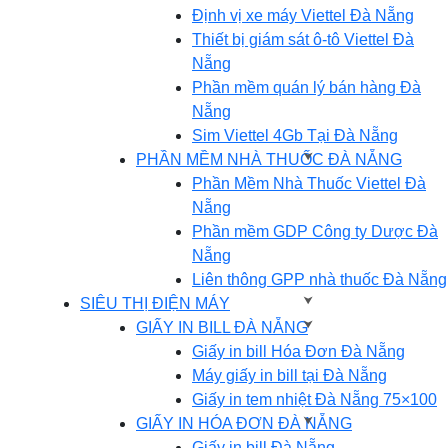
Định vị xe máy Viettel Đà Nẵng
Thiết bị giám sát ô-tô Viettel Đà
Nẵng
Phần mềm quán lý bán hàng Đà
Nẵng
Sim Viettel 4Gb Tại Đà Nẵng
PHẦN MỀM NHÀ THUỐC ĐÀ NẴNG
Phần Mềm Nhà Thuốc Viettel Đà
Nẵng
Phần mềm GDP Công ty Dược Đà
Nẵng
Liên thông GPP nhà thuốc Đà Nẵng
SIÊU THỊ ĐIỆN MÁY
GIẤY IN BILL ĐÀ NẴNG
Giấy in bill Hóa Đơn Đà Nẵng
Máy giấy in bill tại Đà Nẵng
Giấy in tem nhiệt Đà Nẵng 75×100
GIẤY IN HÓA ĐƠN ĐÀ NẴNG
Giấy in bill Đà Nẵng