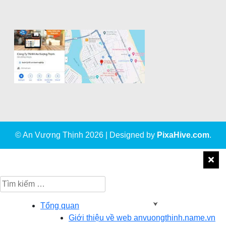
© An Vượng Thịnh 2026
|
Designed by
PixaHive.com
.
Tìm
kiếm
cho:
Tổng quan
Giới thiệu về web anvuongthinh.name.vn