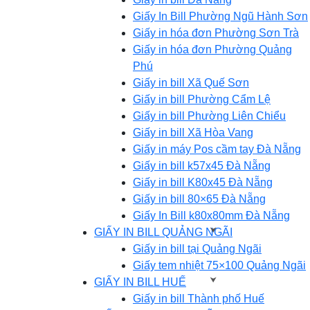
Giấy In Bill Phường Ngũ Hành Sơn
Giấy in hóa đơn Phường Sơn Trà
Giấy in hóa đơn Phường Quảng
Phú
Giấy in bill Xã Quế Sơn
Giấy in bill Phường Cẩm Lệ
Giấy in bill Phường Liên Chiểu
Giấy in bill Xã Hòa Vang
Giấy in máy Pos cầm tay Đà Nẵng
Giấy in bill k57x45 Đà Nẵng
Giấy in bill K80x45 Đà Nẵng
Giấy in bill 80×65 Đà Nẵng
Giấy In Bill k80x80mm Đà Nẵng
GIẤY IN BILL QUẢNG NGÃI
Giấy in bill tại Quảng Ngãi
Giấy tem nhiệt 75×100 Quảng Ngãi
GIẤY IN BILL HUẾ
Giấy in bill Thành phố Huế