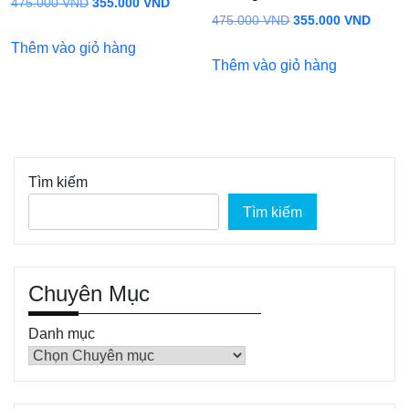
Giá
Giá
475.000
VND
355.000
VND
Giá
Giá
475.000
VND
355.000
VND
gốc
hiện
gốc
hiện
Thêm vào giỏ hàng
là:
tại
Thêm vào giỏ hàng
là:
tại
475.000 VND.
là:
475.000 VND.
là:
355.000 VND.
355.0
Tìm kiếm
Tìm kiếm
Chuyên Mục
Danh mục