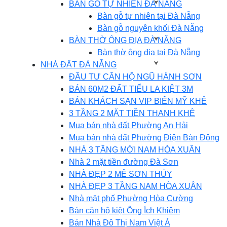
BÀN GỖ TỰ NHIÊN ĐÀ NẴNG
Bàn gỗ tự nhiên tại Đà Nẵng
Bàn gỗ nguyên khối Đà Nẵng
BÀN THỜ ÔNG ĐỊA ĐÀ NẴNG
Bàn thờ ông địa tại Đà Nẵng
NHÀ ĐẤT ĐÀ NẴNG
ĐẦU TƯ CĂN HỘ NGŨ HÀNH SƠN
BÁN 60M2 ĐẤT TIỂU LA KIỆT 3M
BÁN KHÁCH SẠN VIP BIỂN MỸ KHÊ
3 TẦNG 2 MẶT TIỀN THANH KHÊ
Mua bán nhà đất Phường An Hải
Mua bán nhà đất Phường Điện Bàn Đông
NHÀ 3 TẦNG MỚI NAM HÒA XUÂN
Nhà 2 mặt tiền đường Đà Sơn
NHÀ ĐẸP 2 MÊ SƠN THỦY
NHÀ ĐẸP 3 TẦNG NAM HÒA XUÂN
Nhà mặt phố Phường Hòa Cường
Bán căn hộ kiệt Ông Ích Khiêm
Bán Nhà Đô Thị Nam Việt Á