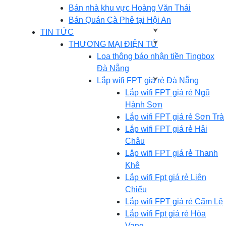
Bán nhà khu vực Hoàng Văn Thái
Bán Quán Cà Phê tại Hội An
TIN TỨC
THƯƠNG MẠI ĐIỆN TỬ
Loa thông báo nhận tiền Tingbox
Đà Nẵng
Lắp wifi FPT giá rẻ Đà Nẵng
Lắp wifi FPT giá rẻ Ngũ
Hành Sơn
Lắp wifi FPT giá rẻ Sơn Trà
Lắp wifi FPT giá rẻ Hải
Châu
Lắp wifi FPT giá rẻ Thanh
Khê
Lắp wifi Fpt giá rẻ Liên
Chiểu
Lắp wifi FPT giá rẻ Cẩm Lệ
Lắp wifi Fpt giá rẻ Hòa
Vang