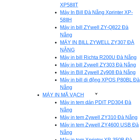
XP58IIT
Máy In Bill Đà Nẵng Xprinter XP-
58IIH
Máy in bill ZYwell ZY-Q822 Đà
Nẵng
MÁY IN BILL ZYWELL ZY307 ĐÀ
NẴNG
Máy in bill Richta R200U Đà Nẵng
Máy in bill Zywell ZY303 Đà Nẵng
Máy in Bill Zywell Zy908 Đà Nẵng
Máy in bill di động XPOS P80BL Đà
Nẵng
MÁY IN MÃ VẠCH
Máy in tem dán PDIT PD304 Đà
Nẵng
Máy in tem Zywell ZY310 Đà Nẵng
Máy in tem Zywell ZY4600 USB Đà
Nẵng
Máy in tem Xprinter XP-350B Đà